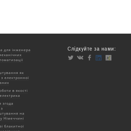
Слідкуйте за нами:
за для інженера
механічних
томатизації
штування як
 з електронної
аних
оботи в якості
електрика
 згода
 з
штування на
у Німеччині
зі блакитної