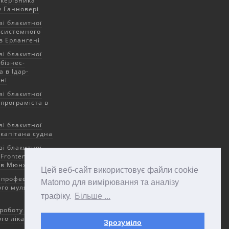
 керівника
у Ганновері
зі блакитної
 системного
в Ерлангені
зі блакитної
бізнес-
 в Ідар-
ні
зі блакитної
 програміста в
зі блакитної
 капітана судна
зі блакитної
 Frontend
 в Мюнхені
Цей веб-сайт використовує файли cookie
професії
Matomo для вимірювання та аналізу
ого муляра в
трафіку.
Більше ...
 роботу для
го лікаря в
Зрозуміло