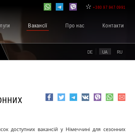
+380 97 947 0991
луги
Вакансії
Про нас
Контакти
DE
UA
RU
онних
e-
Facebook
Twitter
Telegram
VK
viber
whatsapp
mail
ок доступних вакансій у Німеччині для сезонних