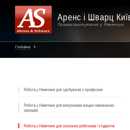
Аренс і Шварц Киї
Працевлаштування у Німеччині
Головна
Робота у Німеччині для здобувачів з професією
Робота у Німеччині для випускників вищих навчальних
закладів
Робота у Німеччині для сезонних робітників / студентів