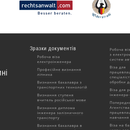
Зразки документів
Робоча ві
з електро
Робоча віза
систем ав
електроінженера
Віза для
Професійне визнання
ні
працевла
ліпника
спеціаліст
обробки д
Визнання бакалавра з
транспортних технологій
Віза для р
інженера-
Визнання ступеня
вчитель російської мови
Попередня
Агентства
Визнання диплома
працевла
інженера залізничного
навчання 
транспорту
Віза на ба
Визнання бакалавра в