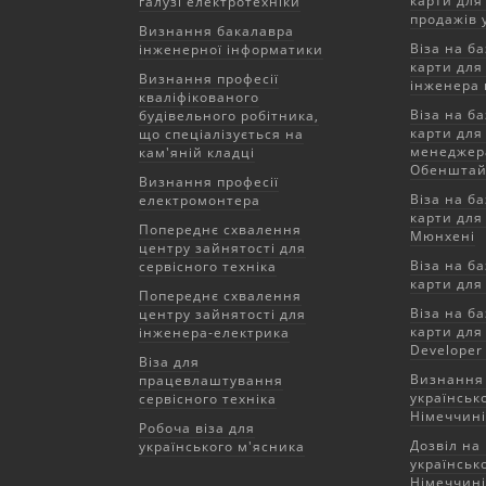
карти для
галузі електротехніки
продажів 
Визнання бакалавра
Віза на ба
інженерної інформатики
карти для
Визнання професії
інженера 
кваліфікованого
Віза на ба
будівельного робітника,
карти для 
що спеціалізується на
менеджера
кам'яній кладці
Обенштай
Визнання професії
Віза на ба
електромонтера
карти для
Попереднє схвалення
Мюнхені
центру зайнятості для
Віза на ба
сервісного техніка
карти для
Попереднє схвалення
Віза на ба
центру зайнятості для
карти для
інженера-електрика
Developer
Віза для
Визнання 
працевлаштування
українськ
сервісного техніка
Німеччині
Робоча віза для
Дозвіл на
українського м'ясника
українсько
Німеччині