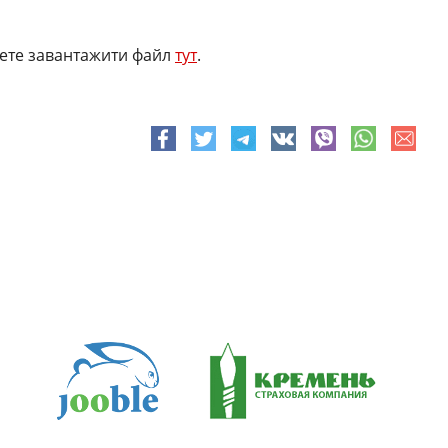
жете завантажити файл
тут
.
e-
Facebook
Twitter
Telegram
VK
viber
whatsapp
mail
^