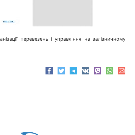
нізації перевезень і управління на залізничному
e-
Facebook
Twitter
Telegram
VK
viber
whatsapp
mail
^