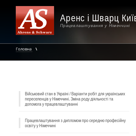
Аренс і Шварц Киї
Працевлаштування у Німеччині
Головна
Військовий стан в Україні / Варіанти робіт для українських
переселенців у Німеччині. Зміна роду діяльності та
допомога у працевлаштуванні
Працевлаштування з дипломом про середню професійну
освіту у Німеччині