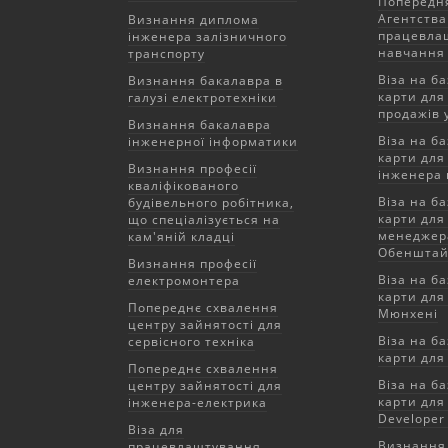
Попередня
Агентства
Визнання диплома
працевла
інженера залізничного
навчання 
транспорту
Віза на ба
Визнання бакалавра в
карти для
галузі електротехніки
продажів 
Визнання бакалавра
Віза на ба
інженерної інформатики
карти для
Визнання професії
інженера 
кваліфікованого
Віза на ба
будівельного робітника,
карти для 
що спеціалізується на
менеджера
кам'яній кладці
Обенштай
Визнання професії
Віза на ба
електромонтера
карти для
Попереднє схвалення
Мюнхені
центру зайнятості для
Віза на ба
сервісного техніка
карти для
Попереднє схвалення
Віза на ба
центру зайнятості для
карти для
інженера-електрика
Developer
Віза для
Визнання 
працевлаштування