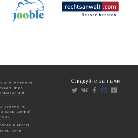
Слідкуйте за нами:
за для інженера
механічних
томатизації
штування як
 з електронної
аних
оботи в якості
електрика