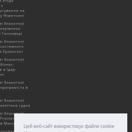
 згода
 з
штування на
у Німеччині
зі блакитної
 керівника
у Ганновері
зі блакитної
 системного
в Ерлангені
зі блакитної
бізнес-
 в Ідар-
ні
зі блакитної
 програміста в
зі блакитної
 капітана судна
зі блакитної
 Frontend
 в Мюнхені
Цей веб-сайт використовує файли cookie
професії