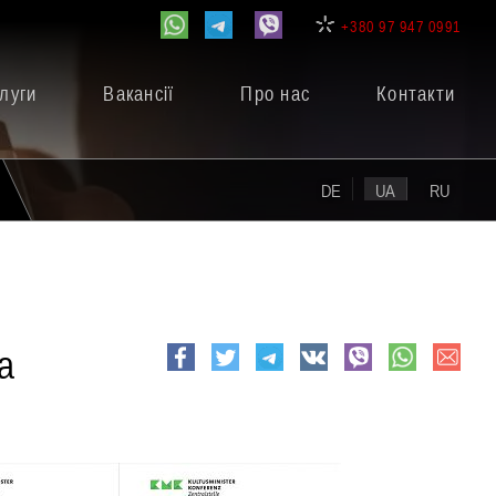
+380 97 947 0991
луги
Вакансії
Про нас
Контакти
DE
UA
RU
а
e-
Facebook
Twitter
Telegram
VK
viber
whatsapp
mail