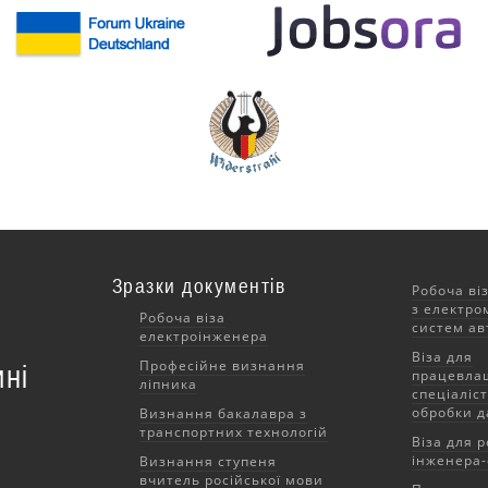
Зразки документів
Робоча ві
з електро
Робоча віза
систем ав
електроінженера
Віза для
Професійне визнання
ні
працевла
ліпника
спеціаліст
обробки д
Визнання бакалавра з
транспортних технологій
Віза для р
інженера-
Визнання ступеня
вчитель російської мови