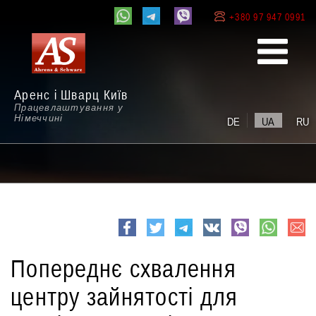
+380 97 947 0991
Аренс і Шварц Київ
Працевлаштування у
Німеччині
DE
UA
RU
e-
Facebook
Twitter
Telegram
VK
viber
whatsapp
mail
Попереднє схвалення
центру зайнятості для