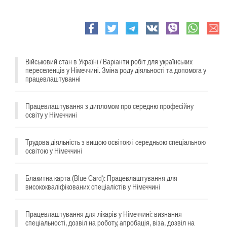
e-
Facebook
Twitter
Telegram
VK
viber
whatsapp
mail
Військовий стан в Україні / Варіанти робіт для українських
переселенців у Німеччині. Зміна роду діяльності та допомога у
працевлаштуванні
Працевлаштування з дипломом про середню професійну
освіту у Німеччині
Трудова діяльність з вищою освітою і середньою спеціальною
освітою у Німеччині
Блакитна карта (Blue Card): Працевлаштування для
висококваліфікованих спеціалістів у Німеччині
Працевлаштування для лікарів у Німеччині: визнання
спеціальності, дозвіл на роботу, апробація, віза, дозвіл на