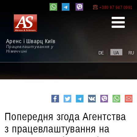
+380 97 947 0991
Аренс і Шварц Київ
Працевлаштування у
Німеччині
DE
UA
RU
e-
Facebook
Twitter
Telegram
VK
viber
whatsapp
mail
Попередня згода Агентства
з працевлаштування на