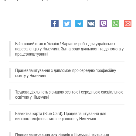
e-
Facebook
Twitter
Telegram
VK
viber
whatsapp
mail
Військовий стан в Україні / Варіанти робіт для українських
переселенців у Німеччині. Зміна роду діяльності та допомога у
працевлаштуванні
Працевлаштування з дипломом про середню професійну
освіту у Німеччині
Трудова діяльність з вищою освітою і середньою спеціальною
освітою у Німеччині
Блакитна карта (Blue Card): Працевлаштування для
висококваліфікованих спеціалістів у Німеччині
Працевлаштування для лікарів у Німеччині: визнання