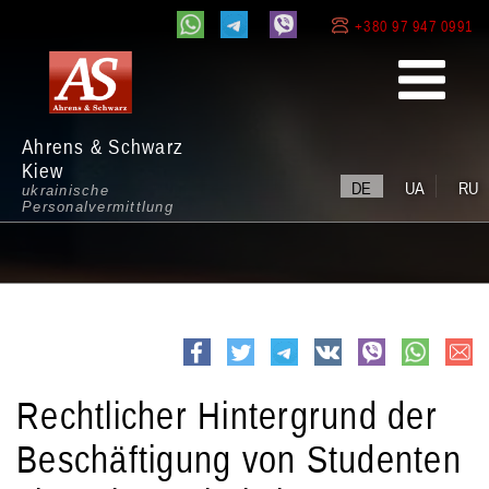
+380 97 947 0991
Ahrens & Schwarz
Kiew
DE
UA
RU
ukrainische
Personalvermittlung
e-
Facebook
Twitter
Telegram
VK
viber
whatsapp
mail
Rechtlicher Hintergrund der
Beschäftigung von Studenten